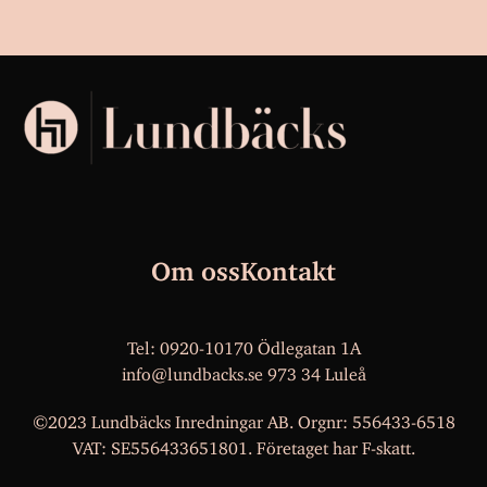
Om oss
Kontakt
Tel: 0920-10170 Ödlegatan 1A
info@lundbacks.se
973 34 Luleå
©2023 Lundbäcks Inredningar AB. Orgnr: 556433-6518
VAT: SE556433651801. Företaget har F-skatt.