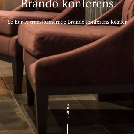
Brändö konferens
Se hur vi transformerade Brändö konferens lokaler
SCROLL